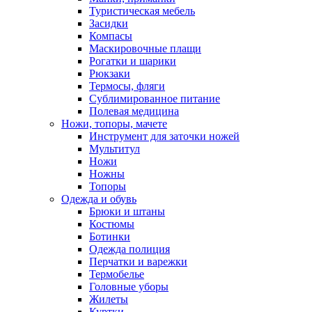
Туристическая мебель
Засидки
Компасы
Маскировочные плащи
Рогатки и шарики
Рюкзаки
Термосы, фляги
Сублимированное питание
Полевая медицина
Ножи, топоры, мачете
Инструмент для заточки ножей
Мультитул
Ножи
Ножны
Топоры
Одежда и обувь
Брюки и штаны
Костюмы
Ботинки
Одежда полиция
Перчатки и варежки
Термобелье
Головные уборы
Жилеты
Куртки