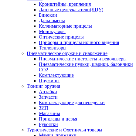
Кронштейны, крепления
Лазерные целеуказатели(ЛЦУ)
Бинокли
Дальномеры
Коллиматорные прицелы
Монокуляры
Оптические прицелы
Приборы и прицелы ночного видения
Тепловизоры
Пневматическое оружие и снаряжение
Пневматические пистолеты и револьверы
Пневматические пульки, шарики, балончики
CO2
Комплектующие
Пружины
Тюнинг оружия
Антабки
Запчасти
Комплектующие для переделки
ЗИП
Магазины
Приклады и цевья
Рукоятки
Туристические и Охотничьи товары
Манки, приманки