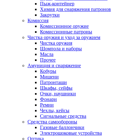
Пыж-контейнер
Химия для снаряжения патронов
Закрутки
Комиссия
Комиссионное оружие
Комиссионные патроны
Чистка оружия и уход за оружием
Чистка оружия
Шомпола и наборы
Масла
Прочее
Амуниция и снаряжение
Кобуры
Мишени
Патронташи
Шкафы, сейфы
Очки, наушники
Фонари
Ремни
Чехлы, кейсы
Сигнальные средства
Средства самообороны
Газовые баллончики
Электрошоковые устройства
Оптика