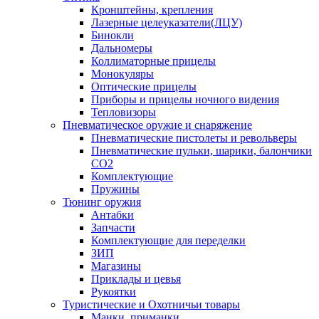
Кронштейны, крепления
Лазерные целеуказатели(ЛЦУ)
Бинокли
Дальномеры
Коллиматорные прицелы
Монокуляры
Оптические прицелы
Приборы и прицелы ночного видения
Тепловизоры
Пневматическое оружие и снаряжение
Пневматические пистолеты и револьверы
Пневматические пульки, шарики, балончики
CO2
Комплектующие
Пружины
Тюнинг оружия
Антабки
Запчасти
Комплектующие для переделки
ЗИП
Магазины
Приклады и цевья
Рукоятки
Туристические и Охотничьи товары
Манки, приманки