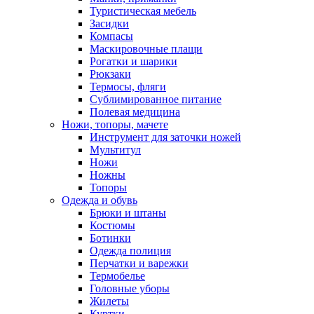
Туристическая мебель
Засидки
Компасы
Маскировочные плащи
Рогатки и шарики
Рюкзаки
Термосы, фляги
Сублимированное питание
Полевая медицина
Ножи, топоры, мачете
Инструмент для заточки ножей
Мультитул
Ножи
Ножны
Топоры
Одежда и обувь
Брюки и штаны
Костюмы
Ботинки
Одежда полиция
Перчатки и варежки
Термобелье
Головные уборы
Жилеты
Куртки