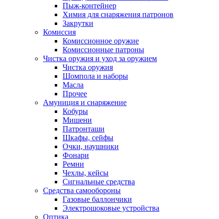
Пыж-контейнер
Химия для снаряжения патронов
Закрутки
Комиссия
Комиссионное оружие
Комиссионные патроны
Чистка оружия и уход за оружием
Чистка оружия
Шомпола и наборы
Масла
Прочее
Амуниция и снаряжение
Кобуры
Мишени
Патронташи
Шкафы, сейфы
Очки, наушники
Фонари
Ремни
Чехлы, кейсы
Сигнальные средства
Средства самообороны
Газовые баллончики
Электрошоковые устройства
Оптика