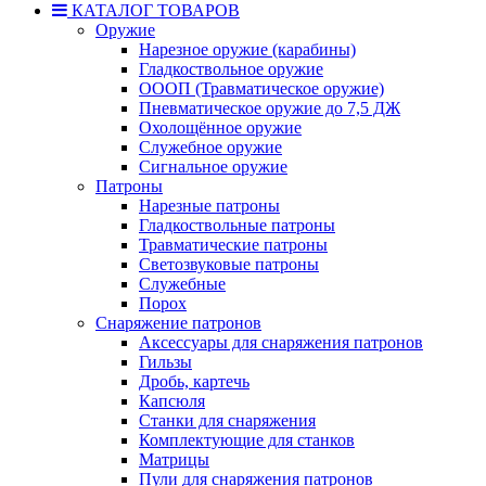
КАТАЛОГ ТОВАРОВ
Оружие
Нарезное оружие (карабины)
Гладкоствольное оружие
ОООП (Травматическое оружие)
Пневматическое оружие до 7,5 ДЖ
Охолощённое оружие
Служебное оружие
Сигнальное оружие
Патроны
Нарезные патроны
Гладкоствольные патроны
Травматические патроны
Светозвуковые патроны
Служебные
Порох
Снаряжение патронов
Аксессуары для снаряжения патронов
Гильзы
Дробь, картечь
Капсюля
Станки для снаряжения
Комплектующие для станков
Матрицы
Пули для снаряжения патронов