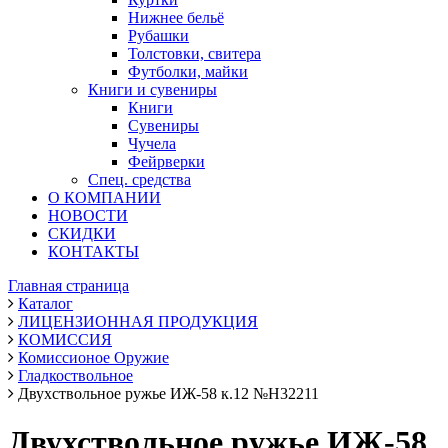
Нижнее бельё
Рубашки
Толстовки, свитера
Футболки, майки
Книги и сувениры
Книги
Сувениры
Чучела
Фейрверки
Спец. средства
О КОМПАНИИ
НОВОСТИ
СКИДКИ
КОНТАКТЫ
Главная страница
Каталог
ЛИЦЕНЗИОННАЯ ПРОДУКЦИЯ
КОМИССИЯ
Комиссионое Оружие
Гладкоствольное
Двухствольное ружье ИЖ-58 к.12 №Н32211
Двухствольное ружье ИЖ-58