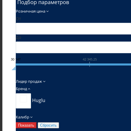
Подбор параметров
Розничная цена
От
До
30 147
42 345.25
Лидер продаж
Бренд
Huglu
Калибр