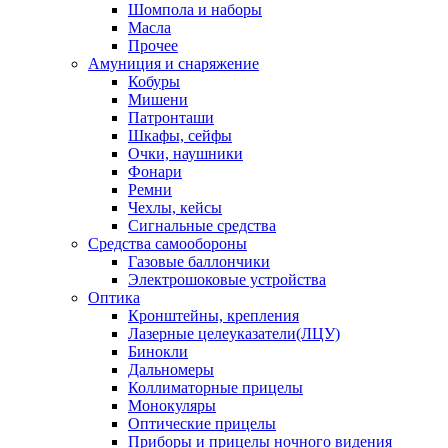
Шомпола и наборы
Масла
Прочее
Амуниция и снаряжение
Кобуры
Мишени
Патронташи
Шкафы, сейфы
Очки, наушники
Фонари
Ремни
Чехлы, кейсы
Сигнальные средства
Средства самообороны
Газовые баллончики
Электрошоковые устройства
Оптика
Кронштейны, крепления
Лазерные целеуказатели(ЛЦУ)
Бинокли
Дальномеры
Коллиматорные прицелы
Монокуляры
Оптические прицелы
Приборы и прицелы ночного видения