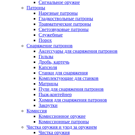
Сигнальное оружие
Патроны
Нарезные патроны
Гладкоствольные патроны
Травматические патроны
Светозвуковые патроны
Служебные
Порох
Снаряжение патронов
Аксессуары для снаряжения патронов
Гильзы
Дробь, картечь
Капсюля
Станки для снаряжения
Комплектующие для станков
Матрицы
Пули для снаряжения патронов
Пыж-контейнер
Химия для снаряжения патронов
Закрутки
Комиссия
Комиссионное оружие
Комиссионные патроны
Чистка оружия и уход за оружием
Чистка оружия