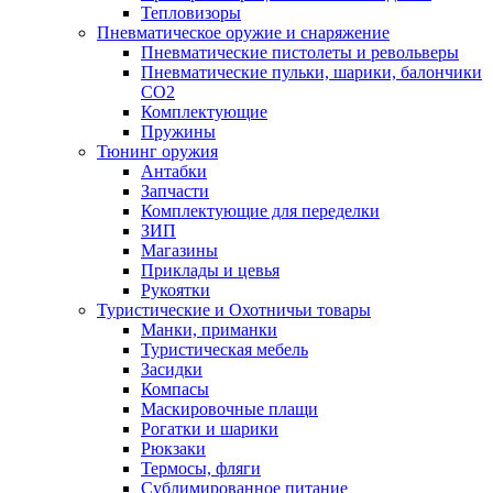
Тепловизоры
Пневматическое оружие и снаряжение
Пневматические пистолеты и револьверы
Пневматические пульки, шарики, балончики
CO2
Комплектующие
Пружины
Тюнинг оружия
Антабки
Запчасти
Комплектующие для переделки
ЗИП
Магазины
Приклады и цевья
Рукоятки
Туристические и Охотничьи товары
Манки, приманки
Туристическая мебель
Засидки
Компасы
Маскировочные плащи
Рогатки и шарики
Рюкзаки
Термосы, фляги
Сублимированное питание