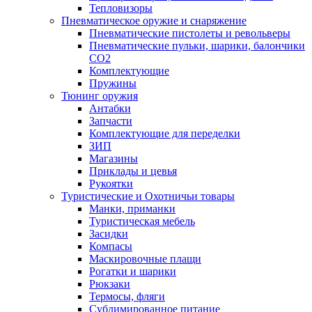
Тепловизоры
Пневматическое оружие и снаряжение
Пневматические пистолеты и револьверы
Пневматические пульки, шарики, балончики
CO2
Комплектующие
Пружины
Тюнинг оружия
Антабки
Запчасти
Комплектующие для переделки
ЗИП
Магазины
Приклады и цевья
Рукоятки
Туристические и Охотничьи товары
Манки, приманки
Туристическая мебель
Засидки
Компасы
Маскировочные плащи
Рогатки и шарики
Рюкзаки
Термосы, фляги
Сублимированное питание