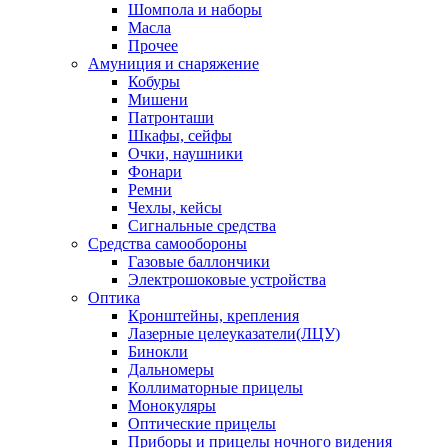
Шомпола и наборы
Масла
Прочее
Амуниция и снаряжение
Кобуры
Мишени
Патронташи
Шкафы, сейфы
Очки, наушники
Фонари
Ремни
Чехлы, кейсы
Сигнальные средства
Средства самообороны
Газовые баллончики
Электрошоковые устройства
Оптика
Кронштейны, крепления
Лазерные целеуказатели(ЛЦУ)
Бинокли
Дальномеры
Коллиматорные прицелы
Монокуляры
Оптические прицелы
Приборы и прицелы ночного видения