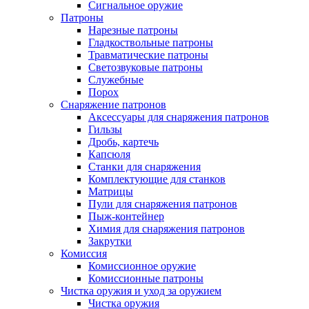
Сигнальное оружие
Патроны
Нарезные патроны
Гладкоствольные патроны
Травматические патроны
Светозвуковые патроны
Служебные
Порох
Снаряжение патронов
Аксессуары для снаряжения патронов
Гильзы
Дробь, картечь
Капсюля
Станки для снаряжения
Комплектующие для станков
Матрицы
Пули для снаряжения патронов
Пыж-контейнер
Химия для снаряжения патронов
Закрутки
Комиссия
Комиссионное оружие
Комиссионные патроны
Чистка оружия и уход за оружием
Чистка оружия