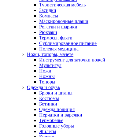
Туристическая мебель
Засидки
Компасы
Маскировочные плащи
Рогатки и шарики
Рюкзаки
Термосы, фляги
Сублимированное питание
Полевая медицина
Ножи, топоры, мачете
Инструмент для заточки ножей
Мультитул
Ножи
Ножны
Топоры
Одежда и обувь
Брюки и штаны
Костюмы
Ботинки
Одежда полиция
Перчатки и варежки
Термобелье
Головные уборы
Жилеты
Куртки