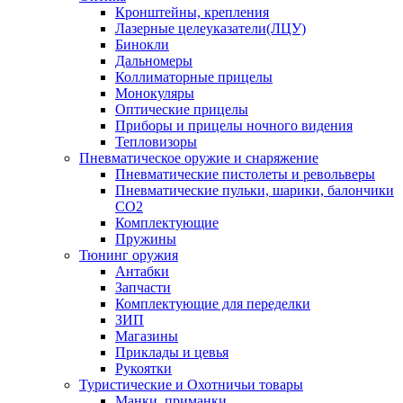
Кронштейны, крепления
Лазерные целеуказатели(ЛЦУ)
Бинокли
Дальномеры
Коллиматорные прицелы
Монокуляры
Оптические прицелы
Приборы и прицелы ночного видения
Тепловизоры
Пневматическое оружие и снаряжение
Пневматические пистолеты и револьверы
Пневматические пульки, шарики, балончики
CO2
Комплектующие
Пружины
Тюнинг оружия
Антабки
Запчасти
Комплектующие для переделки
ЗИП
Магазины
Приклады и цевья
Рукоятки
Туристические и Охотничьи товары
Манки, приманки