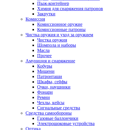
Пыж-контейнер
Химия для снаряжения патронов
Закрутки
Комиссия
Комиссионное оружие
Комиссионные патроны
Чистка оружия и уход за оружием
Чистка оружия
Шомпола и наборы
Масла
Прочее
Амуниция и снаряжение
Кобуры
Мишени
Патронташи
Шкафы, сейфы
Очки, наушники
Фонари
Ремни
Чехлы, кейсы
Сигнальные средства
Средства самообороны
Газовые баллончики
Электрошоковые устройства
Оптика