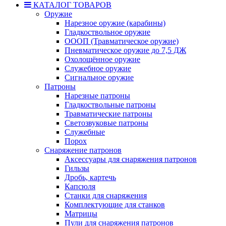
КАТАЛОГ ТОВАРОВ
Оружие
Нарезное оружие (карабины)
Гладкоствольное оружие
ОООП (Травматическое оружие)
Пневматическое оружие до 7,5 ДЖ
Охолощённое оружие
Служебное оружие
Сигнальное оружие
Патроны
Нарезные патроны
Гладкоствольные патроны
Травматические патроны
Светозвуковые патроны
Служебные
Порох
Снаряжение патронов
Аксессуары для снаряжения патронов
Гильзы
Дробь, картечь
Капсюля
Станки для снаряжения
Комплектующие для станков
Матрицы
Пули для снаряжения патронов