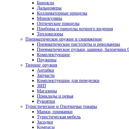
Бинокли
Дальномеры
Коллиматорные прицелы
Монокуляры
Оптические прицелы
Приборы и прицелы ночного видения
Тепловизоры
Пневматическое оружие и снаряжение
Пневматические пистолеты и револьверы
Пневматические пульки, шарики, балончики
Комплектующие
Пружины
Тюнинг оружия
Антабки
Запчасти
Комплектующие для переделки
ЗИП
Магазины
Приклады и цевья
Рукоятки
Туристические и Охотничьи товары
Манки, приманки
Туристическая мебель
Засидки
Компасы