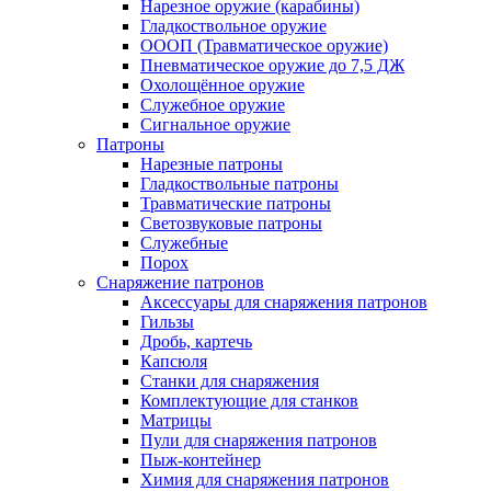
Нарезное оружие (карабины)
Гладкоствольное оружие
ОООП (Травматическое оружие)
Пневматическое оружие до 7,5 ДЖ
Охолощённое оружие
Служебное оружие
Сигнальное оружие
Патроны
Нарезные патроны
Гладкоствольные патроны
Травматические патроны
Светозвуковые патроны
Служебные
Порох
Снаряжение патронов
Аксессуары для снаряжения патронов
Гильзы
Дробь, картечь
Капсюля
Станки для снаряжения
Комплектующие для станков
Матрицы
Пули для снаряжения патронов
Пыж-контейнер
Химия для снаряжения патронов