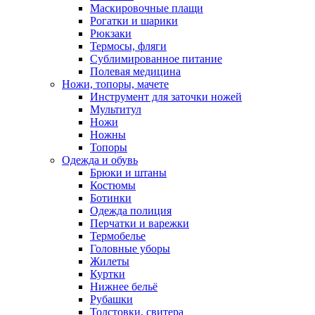
Маскировочные плащи
Рогатки и шарики
Рюкзаки
Термосы, фляги
Сублимированное питание
Полевая медицина
Ножи, топоры, мачете
Инструмент для заточки ножей
Мультитул
Ножи
Ножны
Топоры
Одежда и обувь
Брюки и штаны
Костюмы
Ботинки
Одежда полиция
Перчатки и варежки
Термобелье
Головные уборы
Жилеты
Куртки
Нижнее бельё
Рубашки
Толстовки, свитера