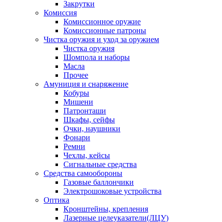
Закрутки
Комиссия
Комиссионное оружие
Комиссионные патроны
Чистка оружия и уход за оружием
Чистка оружия
Шомпола и наборы
Масла
Прочее
Амуниция и снаряжение
Кобуры
Мишени
Патронташи
Шкафы, сейфы
Очки, наушники
Фонари
Ремни
Чехлы, кейсы
Сигнальные средства
Средства самообороны
Газовые баллончики
Электрошоковые устройства
Оптика
Кронштейны, крепления
Лазерные целеуказатели(ЛЦУ)