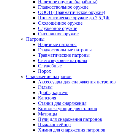
Нарезное оружие (карабины)
Гладкоствольное оружие
ОООП (Травматическое оружие)
Пневматическое оружие до 7,5 ДЖ
Охолощённое оружие
Служебное оружие
Сигнальное оружие
Патроны
Нарезные патроны
Гладкоствольные патроны
Травматические патроны
Светозвуковые патроны
Служебные
Порох
Снаряжение патронов
Аксессуары для снаряжения патронов
Гильзы
Дробь, картечь
Капсюля
Станки для снаряжения
Комплектующие для станков
Матрицы
Пули для снаряжения патронов
Пыж-контейнер
Химия для снаряжения патронов