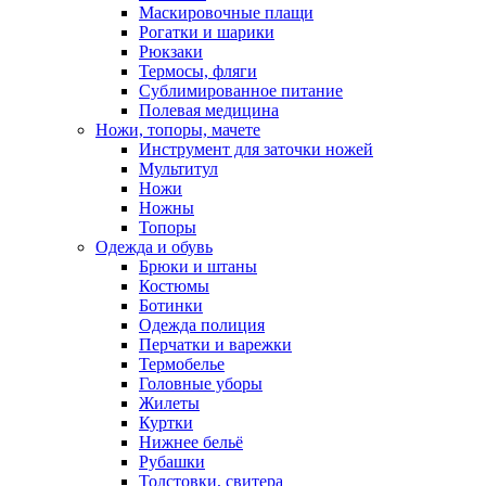
Маскировочные плащи
Рогатки и шарики
Рюкзаки
Термосы, фляги
Сублимированное питание
Полевая медицина
Ножи, топоры, мачете
Инструмент для заточки ножей
Мультитул
Ножи
Ножны
Топоры
Одежда и обувь
Брюки и штаны
Костюмы
Ботинки
Одежда полиция
Перчатки и варежки
Термобелье
Головные уборы
Жилеты
Куртки
Нижнее бельё
Рубашки
Толстовки, свитера