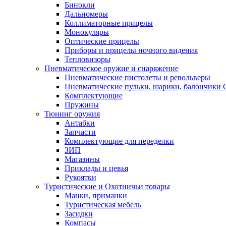
Бинокли
Дальномеры
Коллиматорные прицелы
Монокуляры
Оптические прицелы
Приборы и прицелы ночного видения
Тепловизоры
Пневматическое оружие и снаряжение
Пневматические пистолеты и револьверы
Пневматические пульки, шарики, балончики
Комплектующие
Пружины
Тюнинг оружия
Антабки
Запчасти
Комплектующие для переделки
ЗИП
Магазины
Приклады и цевья
Рукоятки
Туристические и Охотничьи товары
Манки, приманки
Туристическая мебель
Засидки
Компасы