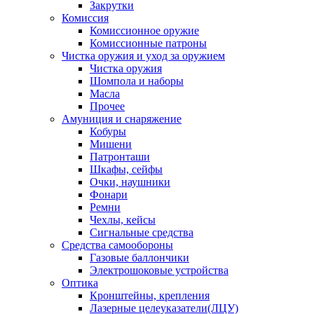
Закрутки
Комиссия
Комиссионное оружие
Комиссионные патроны
Чистка оружия и уход за оружием
Чистка оружия
Шомпола и наборы
Масла
Прочее
Амуниция и снаряжение
Кобуры
Мишени
Патронташи
Шкафы, сейфы
Очки, наушники
Фонари
Ремни
Чехлы, кейсы
Сигнальные средства
Средства самообороны
Газовые баллончики
Электрошоковые устройства
Оптика
Кронштейны, крепления
Лазерные целеуказатели(ЛЦУ)