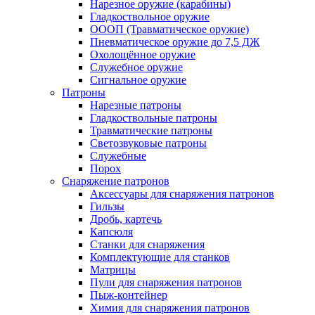
Нарезное оружие (карабины)
Гладкоствольное оружие
ОООП (Травматическое оружие)
Пневматическое оружие до 7,5 ДЖ
Охолощённое оружие
Служебное оружие
Сигнальное оружие
Патроны
Нарезные патроны
Гладкоствольные патроны
Травматические патроны
Светозвуковые патроны
Служебные
Порох
Снаряжение патронов
Аксессуары для снаряжения патронов
Гильзы
Дробь, картечь
Капсюля
Станки для снаряжения
Комплектующие для станков
Матрицы
Пули для снаряжения патронов
Пыж-контейнер
Химия для снаряжения патронов