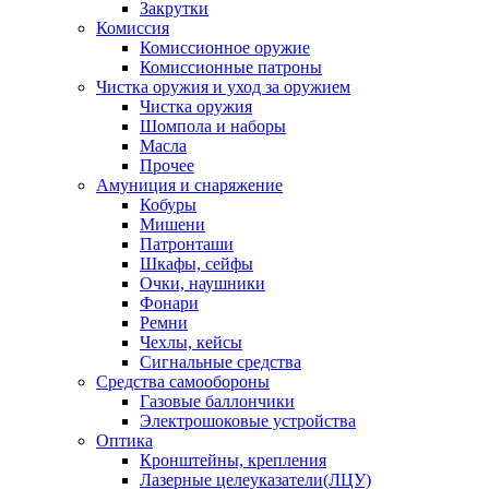
Закрутки
Комиссия
Комиссионное оружие
Комиссионные патроны
Чистка оружия и уход за оружием
Чистка оружия
Шомпола и наборы
Масла
Прочее
Амуниция и снаряжение
Кобуры
Мишени
Патронташи
Шкафы, сейфы
Очки, наушники
Фонари
Ремни
Чехлы, кейсы
Сигнальные средства
Средства самообороны
Газовые баллончики
Электрошоковые устройства
Оптика
Кронштейны, крепления
Лазерные целеуказатели(ЛЦУ)