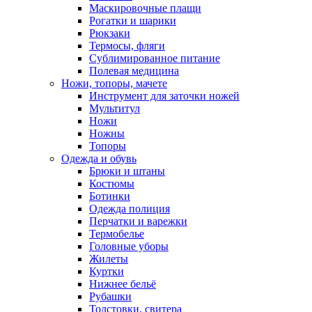
Маскировочные плащи
Рогатки и шарики
Рюкзаки
Термосы, фляги
Сублимированное питание
Полевая медицина
Ножи, топоры, мачете
Инструмент для заточки ножей
Мультитул
Ножи
Ножны
Топоры
Одежда и обувь
Брюки и штаны
Костюмы
Ботинки
Одежда полиция
Перчатки и варежки
Термобелье
Головные уборы
Жилеты
Куртки
Нижнее бельё
Рубашки
Толстовки, свитера