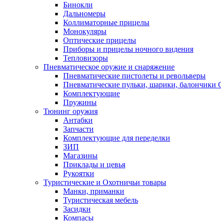
Бинокли
Дальномеры
Коллиматорные прицелы
Монокуляры
Оптические прицелы
Приборы и прицелы ночного видения
Тепловизоры
Пневматическое оружие и снаряжение
Пневматические пистолеты и револьверы
Пневматические пульки, шарики, балончики
Комплектующие
Пружины
Тюнинг оружия
Антабки
Запчасти
Комплектующие для переделки
ЗИП
Магазины
Приклады и цевья
Рукоятки
Туристические и Охотничьи товары
Манки, приманки
Туристическая мебель
Засидки
Компасы