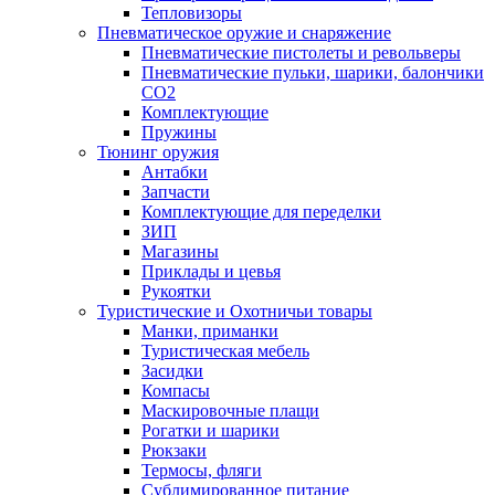
Тепловизоры
Пневматическое оружие и снаряжение
Пневматические пистолеты и револьверы
Пневматические пульки, шарики, балончики
CO2
Комплектующие
Пружины
Тюнинг оружия
Антабки
Запчасти
Комплектующие для переделки
ЗИП
Магазины
Приклады и цевья
Рукоятки
Туристические и Охотничьи товары
Манки, приманки
Туристическая мебель
Засидки
Компасы
Маскировочные плащи
Рогатки и шарики
Рюкзаки
Термосы, фляги
Сублимированное питание