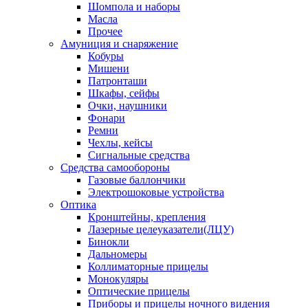
Шомпола и наборы
Масла
Прочее
Амуниция и снаряжение
Кобуры
Мишени
Патронташи
Шкафы, сейфы
Очки, наушники
Фонари
Ремни
Чехлы, кейсы
Сигнальные средства
Средства самообороны
Газовые баллончики
Электрошоковые устройства
Оптика
Кронштейны, крепления
Лазерные целеуказатели(ЛЦУ)
Бинокли
Дальномеры
Коллиматорные прицелы
Монокуляры
Оптические прицелы
Приборы и прицелы ночного видения