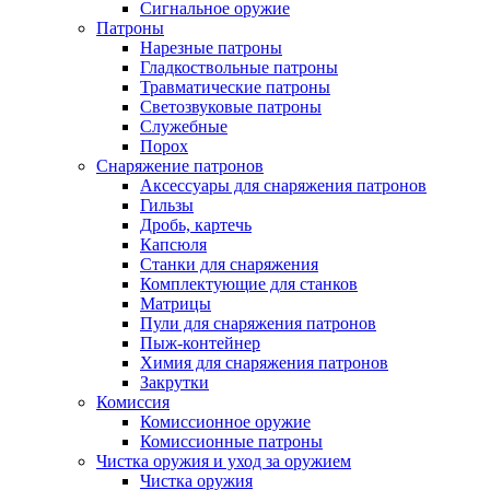
Сигнальное оружие
Патроны
Нарезные патроны
Гладкоствольные патроны
Травматические патроны
Светозвуковые патроны
Служебные
Порох
Снаряжение патронов
Аксессуары для снаряжения патронов
Гильзы
Дробь, картечь
Капсюля
Станки для снаряжения
Комплектующие для станков
Матрицы
Пули для снаряжения патронов
Пыж-контейнер
Химия для снаряжения патронов
Закрутки
Комиссия
Комиссионное оружие
Комиссионные патроны
Чистка оружия и уход за оружием
Чистка оружия