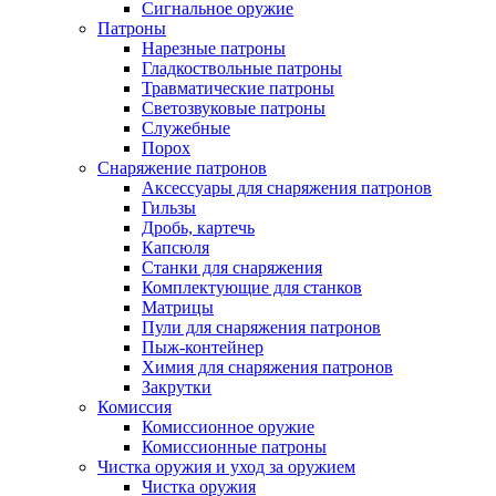
Сигнальное оружие
Патроны
Нарезные патроны
Гладкоствольные патроны
Травматические патроны
Светозвуковые патроны
Служебные
Порох
Снаряжение патронов
Аксессуары для снаряжения патронов
Гильзы
Дробь, картечь
Капсюля
Станки для снаряжения
Комплектующие для станков
Матрицы
Пули для снаряжения патронов
Пыж-контейнер
Химия для снаряжения патронов
Закрутки
Комиссия
Комиссионное оружие
Комиссионные патроны
Чистка оружия и уход за оружием
Чистка оружия