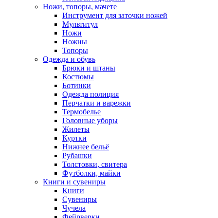
Ножи, топоры, мачете
Инструмент для заточки ножей
Мультитул
Ножи
Ножны
Топоры
Одежда и обувь
Брюки и штаны
Костюмы
Ботинки
Одежда полиция
Перчатки и варежки
Термобелье
Головные уборы
Жилеты
Куртки
Нижнее бельё
Рубашки
Толстовки, свитера
Футболки, майки
Книги и сувениры
Книги
Сувениры
Чучела
Фейрверки