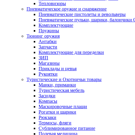
Тепловизоры
Пневматическое оружие и снаряжение
Пневматические пистолеты и револьверы
Пневматические пульки, шарики, балончики
Комплектующие
Пружины
Тюнинг оружия
Антабки
Запчасти
Комплектующие для переделки
ЗИП
Магазины
Приклады и цевья
Рукоятки
Туристические и Охотничьи товары
Манки, приманки
Туристическая мебель
Засидки
Компасы
Маскировочные плащи
Рогатки и шарики
Рюкзаки
Термосы, фляги
Сублимированное питание
Полевая медицина