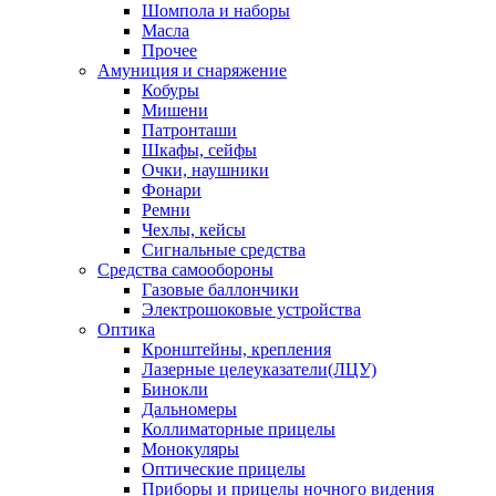
Шомпола и наборы
Масла
Прочее
Амуниция и снаряжение
Кобуры
Мишени
Патронташи
Шкафы, сейфы
Очки, наушники
Фонари
Ремни
Чехлы, кейсы
Сигнальные средства
Средства самообороны
Газовые баллончики
Электрошоковые устройства
Оптика
Кронштейны, крепления
Лазерные целеуказатели(ЛЦУ)
Бинокли
Дальномеры
Коллиматорные прицелы
Монокуляры
Оптические прицелы
Приборы и прицелы ночного видения