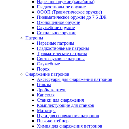
Нарезное оружие (карабины)
Гладкоствольное оружие
ОООП (Травматическое оружие)
Пневматическое оружие до 7,5 ДЖ
Охолощённое оружие
Служебное оружие
Сигнальное оружие
Патроны
Нарезные патроны
Гладкоствольные патроны
Травматические патроны
Светозвуковые патроны
Служебные
Порох
Снаряжение патронов
Аксессуары для снаряжения патронов
Гильзы
Дробь, картечь
Капсюля
Станки для снаряжения
Комплектующие для станков
Матрицы
Пули для снаряжения патронов
Пыж-контейнер
Химия для снаряжения патронов