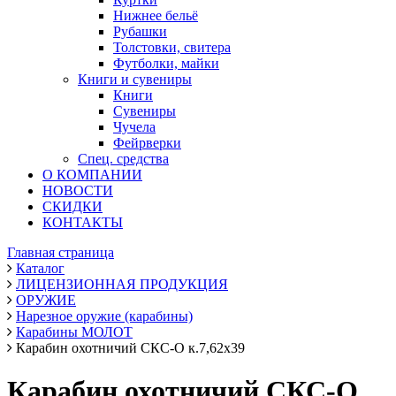
Нижнее бельё
Рубашки
Толстовки, свитера
Футболки, майки
Книги и сувениры
Книги
Сувениры
Чучела
Фейрверки
Спец. средства
О КОМПАНИИ
НОВОСТИ
СКИДКИ
КОНТАКТЫ
Главная страница
Каталог
ЛИЦЕНЗИОННАЯ ПРОДУКЦИЯ
ОРУЖИЕ
Нарезное оружие (карабины)
Карабины МОЛОТ
Карабин охотничий СКС-О к.7,62х39
Карабин охотничий СКС-О