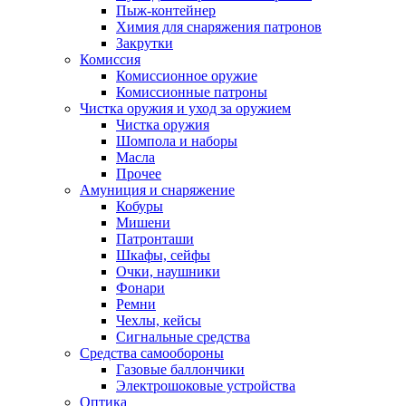
Пыж-контейнер
Химия для снаряжения патронов
Закрутки
Комиссия
Комиссионное оружие
Комиссионные патроны
Чистка оружия и уход за оружием
Чистка оружия
Шомпола и наборы
Масла
Прочее
Амуниция и снаряжение
Кобуры
Мишени
Патронташи
Шкафы, сейфы
Очки, наушники
Фонари
Ремни
Чехлы, кейсы
Сигнальные средства
Средства самообороны
Газовые баллончики
Электрошоковые устройства
Оптика