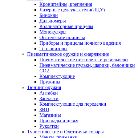
Кронштейны, крепления
Лазерные целеуказатели(ЛЦУ)
Бинокли
Дальномеры
Коллиматорные прицелы
Монокуляры
Оптические прицелы
Приборы и прицелы ночного видения
Тепловизоры
Пневматическое оружие и снаряжение
Пневматические пистолеты и револьверы
Пневматические пульки, шарики, балончики
CO2
Комплектующие
Пружины
Тюнинг оружия
Антабки
Запчасти
Комплектующие для переделки
ЗИП
Магазины
Приклады и цевья
Рукоятки
Туристические и Охотничьи товары
Манки, приманки