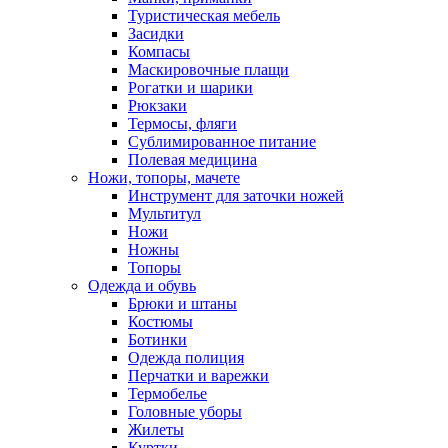
Туристическая мебель
Засидки
Компасы
Маскировочные плащи
Рогатки и шарики
Рюкзаки
Термосы, фляги
Сублимированное питание
Полевая медицина
Ножи, топоры, мачете
Инструмент для заточки ножей
Мультитул
Ножи
Ножны
Топоры
Одежда и обувь
Брюки и штаны
Костюмы
Ботинки
Одежда полиция
Перчатки и варежки
Термобелье
Головные уборы
Жилеты
Куртки