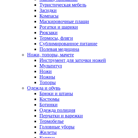
Туристическая мебель
Засидки
Компасы
Маскировочные плащи
Рогатки и шарики
Рюкзаки
Термосы, фляги
Сублимированное питание
Полевая медицина
Ножи, топоры, мачете
Инструмент для заточки ножей
Мультитул
Ножи
Ножны
Топоры
Одежда и обувь
Брюки и штаны
Костюмы
Ботинки
Одежда полиция
Перчатки и варежки
Термобелье
Головные уборы
Жилеты
Куртки