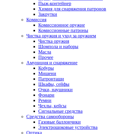
Пыж-контейнер
Химия для снаряжения патронов
Закрутки
Комиссия
Комиссионное оружие
Комиссионные патроны
Чистка оружия и уход за оружием
Чистка оружия
Шомпола и наборы
Масла
Прочее
Амуниция и снаряжение
Кобуры
Мишени
Патронташи
Шкафы, сейфы
Очки, наушники
Фонари
Ремни
Чехлы, кейсы
Сигнальные средства
Средства самообороны
Газовые баллончики
Электрошоковые устройства
Оптика