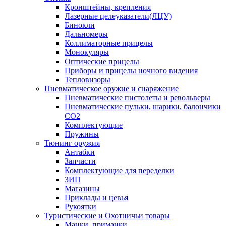
Кронштейны, крепления
Лазерные целеуказатели(ЛЦУ)
Бинокли
Дальномеры
Коллиматорные прицелы
Монокуляры
Оптические прицелы
Приборы и прицелы ночного видения
Тепловизоры
Пневматическое оружие и снаряжение
Пневматические пистолеты и револьверы
Пневматические пульки, шарики, балончики
CO2
Комплектующие
Пружины
Тюнинг оружия
Антабки
Запчасти
Комплектующие для переделки
ЗИП
Магазины
Приклады и цевья
Рукоятки
Туристические и Охотничьи товары
Манки, приманки