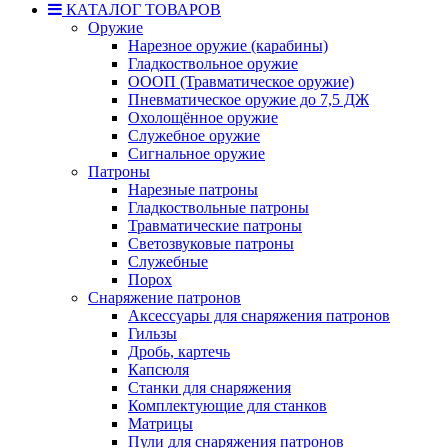
КАТАЛОГ ТОВАРОВ
Оружие
Нарезное оружие (карабины)
Гладкоствольное оружие
ОООП (Травматическое оружие)
Пневматическое оружие до 7,5 ДЖ
Охолощённое оружие
Служебное оружие
Сигнальное оружие
Патроны
Нарезные патроны
Гладкоствольные патроны
Травматические патроны
Светозвуковые патроны
Служебные
Порох
Снаряжение патронов
Аксессуары для снаряжения патронов
Гильзы
Дробь, картечь
Капсюля
Станки для снаряжения
Комплектующие для станков
Матрицы
Пули для снаряжения патронов