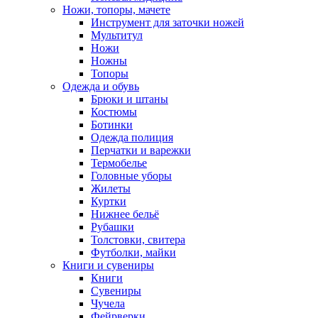
Ножи, топоры, мачете
Инструмент для заточки ножей
Мультитул
Ножи
Ножны
Топоры
Одежда и обувь
Брюки и штаны
Костюмы
Ботинки
Одежда полиция
Перчатки и варежки
Термобелье
Головные уборы
Жилеты
Куртки
Нижнее бельё
Рубашки
Толстовки, свитера
Футболки, майки
Книги и сувениры
Книги
Сувениры
Чучела
Фейрверки