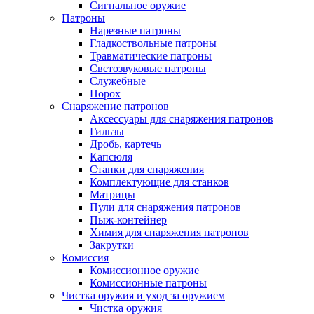
Сигнальное оружие
Патроны
Нарезные патроны
Гладкоствольные патроны
Травматические патроны
Светозвуковые патроны
Служебные
Порох
Снаряжение патронов
Аксессуары для снаряжения патронов
Гильзы
Дробь, картечь
Капсюля
Станки для снаряжения
Комплектующие для станков
Матрицы
Пули для снаряжения патронов
Пыж-контейнер
Химия для снаряжения патронов
Закрутки
Комиссия
Комиссионное оружие
Комиссионные патроны
Чистка оружия и уход за оружием
Чистка оружия