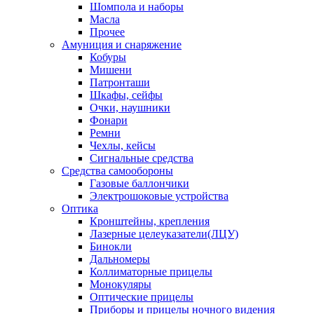
Шомпола и наборы
Масла
Прочее
Амуниция и снаряжение
Кобуры
Мишени
Патронташи
Шкафы, сейфы
Очки, наушники
Фонари
Ремни
Чехлы, кейсы
Сигнальные средства
Средства самообороны
Газовые баллончики
Электрошоковые устройства
Оптика
Кронштейны, крепления
Лазерные целеуказатели(ЛЦУ)
Бинокли
Дальномеры
Коллиматорные прицелы
Монокуляры
Оптические прицелы
Приборы и прицелы ночного видения