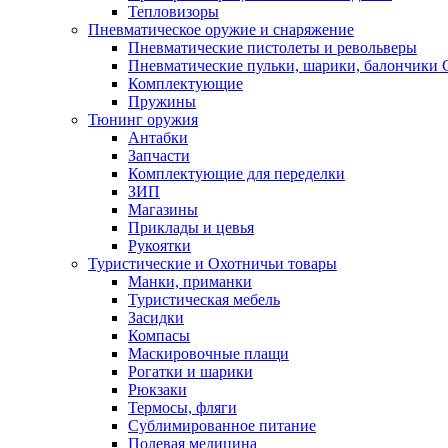
Тепловизоры
Пневматическое оружие и снаряжение
Пневматические пистолеты и револьверы
Пневматические пульки, шарики, балончики
Комплектующие
Пружины
Тюнинг оружия
Антабки
Запчасти
Комплектующие для переделки
ЗИП
Магазины
Приклады и цевья
Рукоятки
Туристические и Охотничьи товары
Манки, приманки
Туристическая мебель
Засидки
Компасы
Маскировочные плащи
Рогатки и шарики
Рюкзаки
Термосы, фляги
Сублимированное питание
Полевая медицина