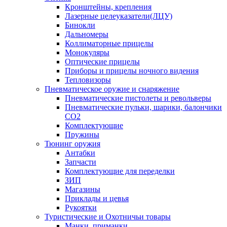
Кронштейны, крепления
Лазерные целеуказатели(ЛЦУ)
Бинокли
Дальномеры
Коллиматорные прицелы
Монокуляры
Оптические прицелы
Приборы и прицелы ночного видения
Тепловизоры
Пневматическое оружие и снаряжение
Пневматические пистолеты и револьверы
Пневматические пульки, шарики, балончики
CO2
Комплектующие
Пружины
Тюнинг оружия
Антабки
Запчасти
Комплектующие для переделки
ЗИП
Магазины
Приклады и цевья
Рукоятки
Туристические и Охотничьи товары
Манки, приманки