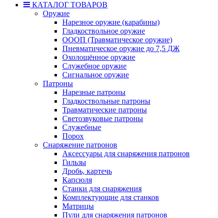
КАТАЛОГ ТОВАРОВ
Оружие
Нарезное оружие (карабины)
Гладкоствольное оружие
ОООП (Травматическое оружие)
Пневматическое оружие до 7,5 ДЖ
Охолощённое оружие
Служебное оружие
Сигнальное оружие
Патроны
Нарезные патроны
Гладкоствольные патроны
Травматические патроны
Светозвуковые патроны
Служебные
Порох
Снаряжение патронов
Аксессуары для снаряжения патронов
Гильзы
Дробь, картечь
Капсюля
Станки для снаряжения
Комплектующие для станков
Матрицы
Пули для снаряжения патронов