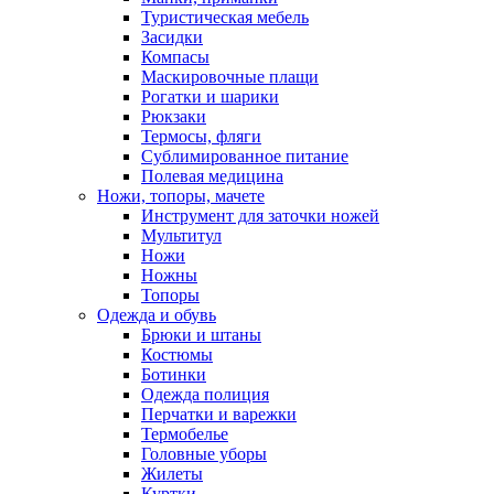
Туристическая мебель
Засидки
Компасы
Маскировочные плащи
Рогатки и шарики
Рюкзаки
Термосы, фляги
Сублимированное питание
Полевая медицина
Ножи, топоры, мачете
Инструмент для заточки ножей
Мультитул
Ножи
Ножны
Топоры
Одежда и обувь
Брюки и штаны
Костюмы
Ботинки
Одежда полиция
Перчатки и варежки
Термобелье
Головные уборы
Жилеты
Куртки