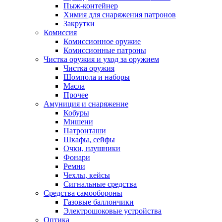
Пыж-контейнер
Химия для снаряжения патронов
Закрутки
Комиссия
Комиссионное оружие
Комиссионные патроны
Чистка оружия и уход за оружием
Чистка оружия
Шомпола и наборы
Масла
Прочее
Амуниция и снаряжение
Кобуры
Мишени
Патронташи
Шкафы, сейфы
Очки, наушники
Фонари
Ремни
Чехлы, кейсы
Сигнальные средства
Средства самообороны
Газовые баллончики
Электрошоковые устройства
Оптика