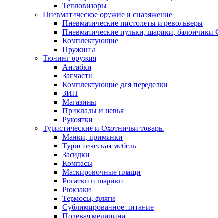
Тепловизоры
Пневматическое оружие и снаряжение
Пневматические пистолеты и револьверы
Пневматические пульки, шарики, балончики
Комплектующие
Пружины
Тюнинг оружия
Антабки
Запчасти
Комплектующие для переделки
ЗИП
Магазины
Приклады и цевья
Рукоятки
Туристические и Охотничьи товары
Манки, приманки
Туристическая мебель
Засидки
Компасы
Маскировочные плащи
Рогатки и шарики
Рюкзаки
Термосы, фляги
Сублимированное питание
Полевая медицина