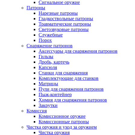
Сигнальное оружие
Патроны
Нарезные патроны
Гладкоствольные патроны
Травматические патроны
Светозвуковые патроны
Служебные
Порох
Снаряжение патронов
Аксессуары для снаряжения патронов
Гильзы
Дробь, картечь
Капсюля
Станки для снаряжения
Комплектующие для станков
Матрицы
Пули для снаряжения патронов
Пыж-контейнер
Химия для снаряжения патронов
Закрутки
Комиссия
Комиссионное оружие
Комиссионные патроны
Чистка оружия и уход за оружием
Чистка оружия