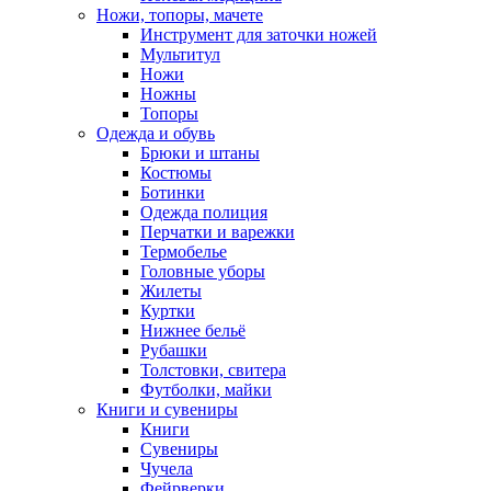
Ножи, топоры, мачете
Инструмент для заточки ножей
Мультитул
Ножи
Ножны
Топоры
Одежда и обувь
Брюки и штаны
Костюмы
Ботинки
Одежда полиция
Перчатки и варежки
Термобелье
Головные уборы
Жилеты
Куртки
Нижнее бельё
Рубашки
Толстовки, свитера
Футболки, майки
Книги и сувениры
Книги
Сувениры
Чучела
Фейрверки