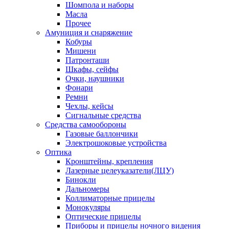
Шомпола и наборы
Масла
Прочее
Амуниция и снаряжение
Кобуры
Мишени
Патронташи
Шкафы, сейфы
Очки, наушники
Фонари
Ремни
Чехлы, кейсы
Сигнальные средства
Средства самообороны
Газовые баллончики
Электрошоковые устройства
Оптика
Кронштейны, крепления
Лазерные целеуказатели(ЛЦУ)
Бинокли
Дальномеры
Коллиматорные прицелы
Монокуляры
Оптические прицелы
Приборы и прицелы ночного видения