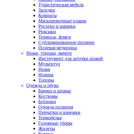
Туристическая мебель
Засидки
Компасы
Маскировочные плащи
Рогатки и шарики
Рюкзаки
Термосы, фляги
Сублимированное питание
Полевая медицина
Ножи, топоры, мачете
Инструмент для заточки ножей
Мультитул
Ножи
Ножны
Топоры
Одежда и обувь
Брюки и штаны
Костюмы
Ботинки
Одежда полиция
Перчатки и варежки
Термобелье
Головные уборы
Жилеты
Куртки