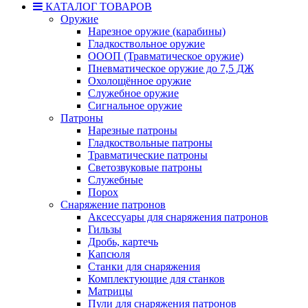
КАТАЛОГ ТОВАРОВ
Оружие
Нарезное оружие (карабины)
Гладкоствольное оружие
ОООП (Травматическое оружие)
Пневматическое оружие до 7,5 ДЖ
Охолощённое оружие
Служебное оружие
Сигнальное оружие
Патроны
Нарезные патроны
Гладкоствольные патроны
Травматические патроны
Светозвуковые патроны
Служебные
Порох
Снаряжение патронов
Аксессуары для снаряжения патронов
Гильзы
Дробь, картечь
Капсюля
Станки для снаряжения
Комплектующие для станков
Матрицы
Пули для снаряжения патронов