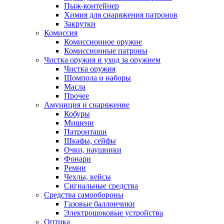
Пыж-контейнер
Химия для снаряжения патронов
Закрутки
Комиссия
Комиссионное оружие
Комиссионные патроны
Чистка оружия и уход за оружием
Чистка оружия
Шомпола и наборы
Масла
Прочее
Амуниция и снаряжение
Кобуры
Мишени
Патронташи
Шкафы, сейфы
Очки, наушники
Фонари
Ремни
Чехлы, кейсы
Сигнальные средства
Средства самообороны
Газовые баллончики
Электрошоковые устройства
Оптика