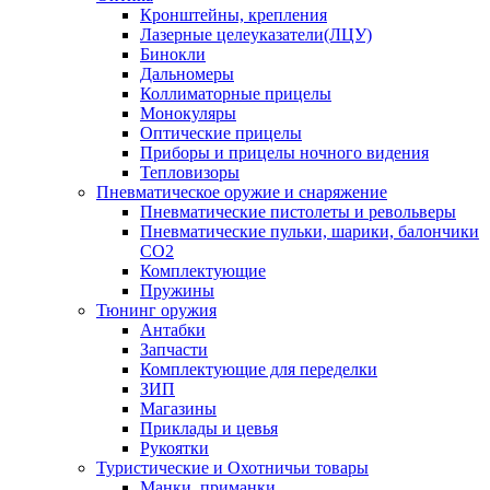
Кронштейны, крепления
Лазерные целеуказатели(ЛЦУ)
Бинокли
Дальномеры
Коллиматорные прицелы
Монокуляры
Оптические прицелы
Приборы и прицелы ночного видения
Тепловизоры
Пневматическое оружие и снаряжение
Пневматические пистолеты и револьверы
Пневматические пульки, шарики, балончики
CO2
Комплектующие
Пружины
Тюнинг оружия
Антабки
Запчасти
Комплектующие для переделки
ЗИП
Магазины
Приклады и цевья
Рукоятки
Туристические и Охотничьи товары
Манки, приманки