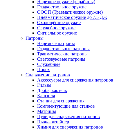
Нарезное оружие (карабины)
Гладкоствольное оружие
ОООП (Травматическое оружие)
Пневматическое оружие до 7,5 ДЖ
Охолощённое оружие
Служебное оружие
Сигнальное оружие
Патроны
Нарезные патроны
Гладкоствольные патроны
Травматические патроны
Светозвуковые патроны
Служебные
Порох
Снаряжение патронов
Аксессуары для снаряжения патронов
Гильзы
Дробь, картечь
Капсюля
Станки для снаряжения
Комплектующие для станков
Матрицы
Пули для снаряжения патронов
Пыж-контейнер
Химия для снаряжения патронов