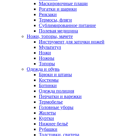
Маскировочные плащи
Рогатки и шарики
Рюкзаки
Термосы, фляги
Сублимированное питание
Полевая медицина
Ножи, топоры, мачете
Инструмент для заточки ножей
Мультитул
Ножи
Ножны
Топоры
Одежда и обувь
Брюки и штаны
Костюмы
Ботинки
Одежда полиция
Перчатки и варежки
Термобелье
Головные уборы
Жилеты
Куртки
Нижнее бельё
Рубашки
Толстовки, свитера