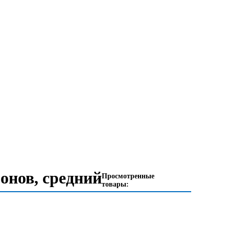
онов, средний
Просмотренные
товары: