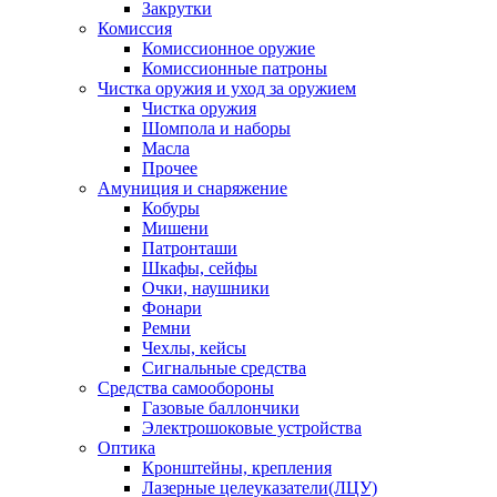
Закрутки
Комиссия
Комиссионное оружие
Комиссионные патроны
Чистка оружия и уход за оружием
Чистка оружия
Шомпола и наборы
Масла
Прочее
Амуниция и снаряжение
Кобуры
Мишени
Патронташи
Шкафы, сейфы
Очки, наушники
Фонари
Ремни
Чехлы, кейсы
Сигнальные средства
Средства самообороны
Газовые баллончики
Электрошоковые устройства
Оптика
Кронштейны, крепления
Лазерные целеуказатели(ЛЦУ)