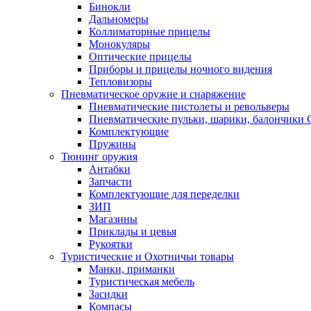
Бинокли
Дальномеры
Коллиматорные прицелы
Монокуляры
Оптические прицелы
Приборы и прицелы ночного видения
Тепловизоры
Пневматическое оружие и снаряжение
Пневматические пистолеты и револьверы
Пневматические пульки, шарики, балончики
Комплектующие
Пружины
Тюнинг оружия
Антабки
Запчасти
Комплектующие для переделки
ЗИП
Магазины
Приклады и цевья
Рукоятки
Туристические и Охотничьи товары
Манки, приманки
Туристическая мебель
Засидки
Компасы