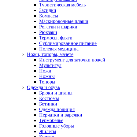
Туристическая мебель
Засидки
Компасы
Маскировочные плащи
Рогатки и шарики
Рюкзаки
Термосы, фляги
Сублимированное питание
Полевая медицина
Ножи, топоры, мачете
Инструмент для заточки ножей
Мультитул
Ножи
Ножны
Топоры
Одежда и обувь
Брюки и штаны
Костюмы
Ботинки
Одежда полиция
Перчатки и варежки
Термобелье
Головные уборы
Жилеты
Куртки