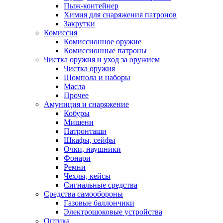
Пыж-контейнер
Химия для снаряжения патронов
Закрутки
Комиссия
Комиссионное оружие
Комиссионные патроны
Чистка оружия и уход за оружием
Чистка оружия
Шомпола и наборы
Масла
Прочее
Амуниция и снаряжение
Кобуры
Мишени
Патронташи
Шкафы, сейфы
Очки, наушники
Фонари
Ремни
Чехлы, кейсы
Сигнальные средства
Средства самообороны
Газовые баллончики
Электрошоковые устройства
Оптика