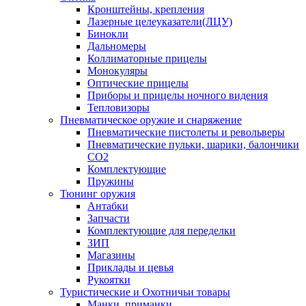
Кронштейны, крепления
Лазерные целеуказатели(ЛЦУ)
Бинокли
Дальномеры
Коллиматорные прицелы
Монокуляры
Оптические прицелы
Приборы и прицелы ночного видения
Тепловизоры
Пневматическое оружие и снаряжение
Пневматические пистолеты и револьверы
Пневматические пульки, шарики, балончики
CO2
Комплектующие
Пружины
Тюнинг оружия
Антабки
Запчасти
Комплектующие для переделки
ЗИП
Магазины
Приклады и цевья
Рукоятки
Туристические и Охотничьи товары
Манки, приманки