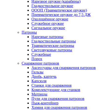
Нарезное оружие (карабины)
Гладкоствольное оружие
ОООП (Травматическое оружие)
Пневматическое оружие до 7,5 ДЖ
Охолощённое оружие
Служебное оружие
Сигнальное оружие
Патроны
Нарезные патроны
Гладкоствольные патроны
Травматические патроны
Светозвуковые патроны
Служебные
Порох
Снаряжение патронов
Аксессуары для снаряжения патронов
Гильзы
Дробь, картечь
Капсюля
Станки для снаряжения
Комплектующие для станков
Матрицы
Пули для снаряжения патронов
Пыж-контейнер
Химия для снаряжения патронов