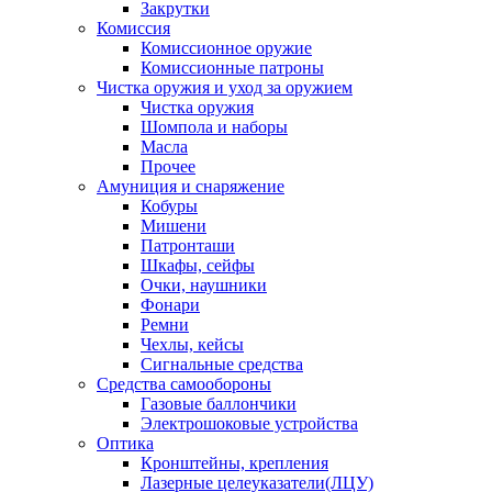
Закрутки
Комиссия
Комиссионное оружие
Комиссионные патроны
Чистка оружия и уход за оружием
Чистка оружия
Шомпола и наборы
Масла
Прочее
Амуниция и снаряжение
Кобуры
Мишени
Патронташи
Шкафы, сейфы
Очки, наушники
Фонари
Ремни
Чехлы, кейсы
Сигнальные средства
Средства самообороны
Газовые баллончики
Электрошоковые устройства
Оптика
Кронштейны, крепления
Лазерные целеуказатели(ЛЦУ)