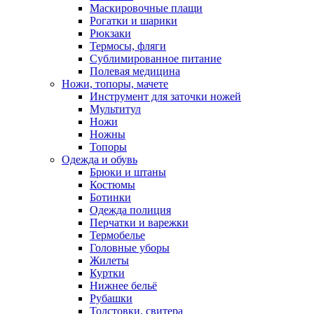
Маскировочные плащи
Рогатки и шарики
Рюкзаки
Термосы, фляги
Сублимированное питание
Полевая медицина
Ножи, топоры, мачете
Инструмент для заточки ножей
Мультитул
Ножи
Ножны
Топоры
Одежда и обувь
Брюки и штаны
Костюмы
Ботинки
Одежда полиция
Перчатки и варежки
Термобелье
Головные уборы
Жилеты
Куртки
Нижнее бельё
Рубашки
Толстовки, свитера