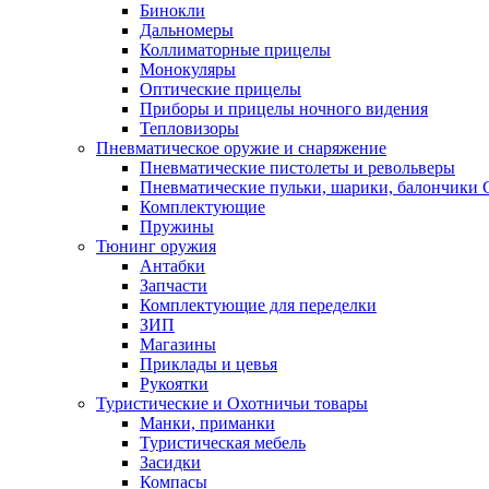
Бинокли
Дальномеры
Коллиматорные прицелы
Монокуляры
Оптические прицелы
Приборы и прицелы ночного видения
Тепловизоры
Пневматическое оружие и снаряжение
Пневматические пистолеты и револьверы
Пневматические пульки, шарики, балончики
Комплектующие
Пружины
Тюнинг оружия
Антабки
Запчасти
Комплектующие для переделки
ЗИП
Магазины
Приклады и цевья
Рукоятки
Туристические и Охотничьи товары
Манки, приманки
Туристическая мебель
Засидки
Компасы