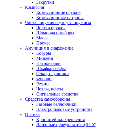
Закрутки
Комиссия
Комиссионное оружие
Комиссионные патроны
Чистка оружия и уход за оружием
Чистка оружия
Шомпола и наборы
Масла
Прочее
Амуниция и снаряжение
Кобуры
Мишени
Патронташи
Шкафы, сейфы
Очки, наушники
Фонари
Ремни
Чехлы, кейсы
Сигнальные средства
Средства самообороны
Газовые баллончики
Электрошоковые устройства
Оптика
Кронштейны, крепления
Лазерные целеуказатели(ЛЦУ)