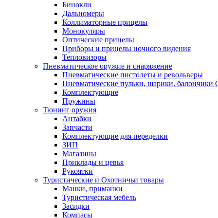
Бинокли
Дальномеры
Коллиматорные прицелы
Монокуляры
Оптические прицелы
Приборы и прицелы ночного видения
Тепловизоры
Пневматическое оружие и снаряжение
Пневматические пистолеты и револьверы
Пневматические пульки, шарики, балончики
Комплектующие
Пружины
Тюнинг оружия
Антабки
Запчасти
Комплектующие для переделки
ЗИП
Магазины
Приклады и цевья
Рукоятки
Туристические и Охотничьи товары
Манки, приманки
Туристическая мебель
Засидки
Компасы