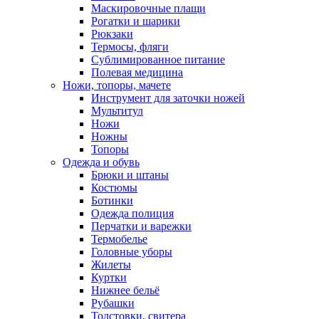
Маскировочные плащи
Рогатки и шарики
Рюкзаки
Термосы, фляги
Сублимированное питание
Полевая медицина
Ножи, топоры, мачете
Инструмент для заточки ножей
Мультитул
Ножи
Ножны
Топоры
Одежда и обувь
Брюки и штаны
Костюмы
Ботинки
Одежда полиция
Перчатки и варежки
Термобелье
Головные уборы
Жилеты
Куртки
Нижнее бельё
Рубашки
Толстовки, свитера