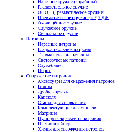
Нарезное оружие (карабины)
Гладкоствольное оружие
ОООП (Травматическое оружие)
Пневматическое оружие до 7,5 ДЖ
Охолощённое оружие
Служебное оружие
Сигнальное оружие
Патроны
Нарезные патроны
Гладкоствольные патроны
Травматические патроны
Светозвуковые патроны
Служебные
Порох
Снаряжение патронов
Аксессуары для снаряжения патронов
Гильзы
Дробь, картечь
Капсюля
Станки для снаряжения
Комплектующие для станков
Матрицы
Пули для снаряжения патронов
Пыж-контейнер
Химия для снаряжения патронов