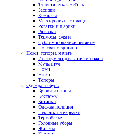
Туристическая мебель
Засидки
Компасы
Маскировочные плащи
Рогатки и шарики
Рюкзаки
Термосы, фляги
Сублимированное питание
Полевая медицина
Ножи, топоры, мачете
Инструмент для заточки ножей
Мультитул
Ножи
Ножны
Топоры
Одежда и обувь
Брюки и штаны
Костюмы
Ботинки
Одежда полиция
Перчатки и варежки
Термобелье
Головные уборы
Жилеты
Куртки