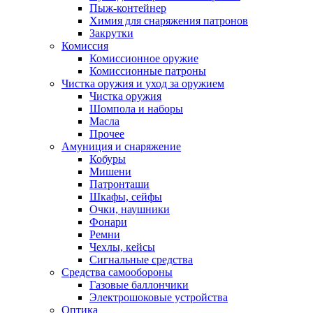
Пыж-контейнер
Химия для снаряжения патронов
Закрутки
Комиссия
Комиссионное оружие
Комиссионные патроны
Чистка оружия и уход за оружием
Чистка оружия
Шомпола и наборы
Масла
Прочее
Амуниция и снаряжение
Кобуры
Мишени
Патронташи
Шкафы, сейфы
Очки, наушники
Фонари
Ремни
Чехлы, кейсы
Сигнальные средства
Средства самообороны
Газовые баллончики
Электрошоковые устройства
Оптика