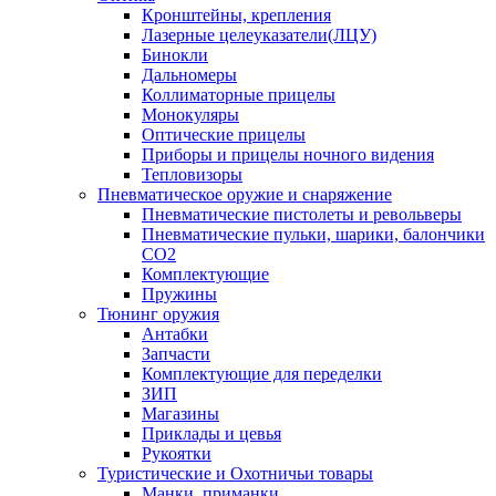
Кронштейны, крепления
Лазерные целеуказатели(ЛЦУ)
Бинокли
Дальномеры
Коллиматорные прицелы
Монокуляры
Оптические прицелы
Приборы и прицелы ночного видения
Тепловизоры
Пневматическое оружие и снаряжение
Пневматические пистолеты и револьверы
Пневматические пульки, шарики, балончики
CO2
Комплектующие
Пружины
Тюнинг оружия
Антабки
Запчасти
Комплектующие для переделки
ЗИП
Магазины
Приклады и цевья
Рукоятки
Туристические и Охотничьи товары
Манки, приманки