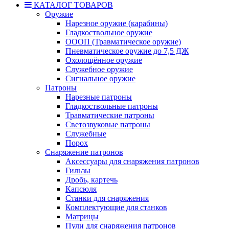
КАТАЛОГ ТОВАРОВ
Оружие
Нарезное оружие (карабины)
Гладкоствольное оружие
ОООП (Травматическое оружие)
Пневматическое оружие до 7,5 ДЖ
Охолощённое оружие
Служебное оружие
Сигнальное оружие
Патроны
Нарезные патроны
Гладкоствольные патроны
Травматические патроны
Светозвуковые патроны
Служебные
Порох
Снаряжение патронов
Аксессуары для снаряжения патронов
Гильзы
Дробь, картечь
Капсюля
Станки для снаряжения
Комплектующие для станков
Матрицы
Пули для снаряжения патронов