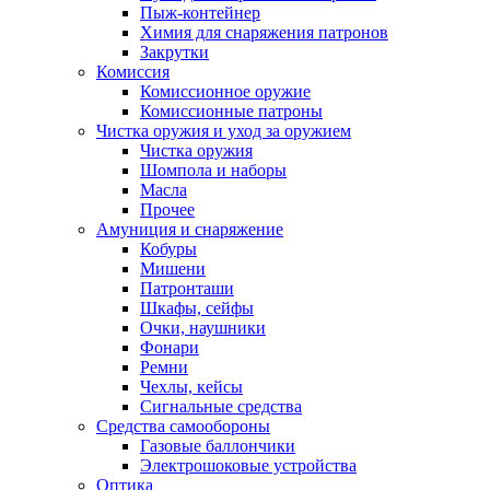
Пыж-контейнер
Химия для снаряжения патронов
Закрутки
Комиссия
Комиссионное оружие
Комиссионные патроны
Чистка оружия и уход за оружием
Чистка оружия
Шомпола и наборы
Масла
Прочее
Амуниция и снаряжение
Кобуры
Мишени
Патронташи
Шкафы, сейфы
Очки, наушники
Фонари
Ремни
Чехлы, кейсы
Сигнальные средства
Средства самообороны
Газовые баллончики
Электрошоковые устройства
Оптика