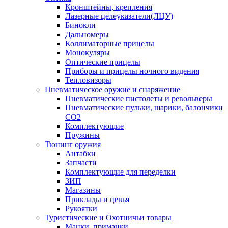
Кронштейны, крепления
Лазерные целеуказатели(ЛЦУ)
Бинокли
Дальномеры
Коллиматорные прицелы
Монокуляры
Оптические прицелы
Приборы и прицелы ночного видения
Тепловизоры
Пневматическое оружие и снаряжение
Пневматические пистолеты и револьверы
Пневматические пульки, шарики, балончики
CO2
Комплектующие
Пружины
Тюнинг оружия
Антабки
Запчасти
Комплектующие для переделки
ЗИП
Магазины
Приклады и цевья
Рукоятки
Туристические и Охотничьи товары
Манки, приманки