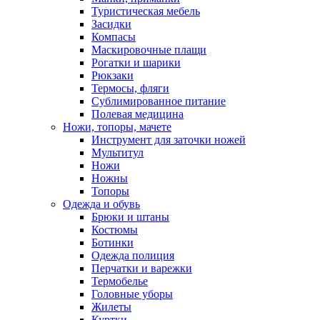
Туристическая мебель
Засидки
Компасы
Маскировочные плащи
Рогатки и шарики
Рюкзаки
Термосы, фляги
Сублимированное питание
Полевая медицина
Ножи, топоры, мачете
Инструмент для заточки ножей
Мультитул
Ножи
Ножны
Топоры
Одежда и обувь
Брюки и штаны
Костюмы
Ботинки
Одежда полиция
Перчатки и варежки
Термобелье
Головные уборы
Жилеты
Куртки