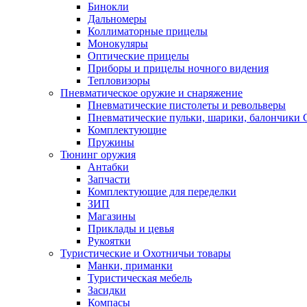
Бинокли
Дальномеры
Коллиматорные прицелы
Монокуляры
Оптические прицелы
Приборы и прицелы ночного видения
Тепловизоры
Пневматическое оружие и снаряжение
Пневматические пистолеты и револьверы
Пневматические пульки, шарики, балончики
Комплектующие
Пружины
Тюнинг оружия
Антабки
Запчасти
Комплектующие для переделки
ЗИП
Магазины
Приклады и цевья
Рукоятки
Туристические и Охотничьи товары
Манки, приманки
Туристическая мебель
Засидки
Компасы