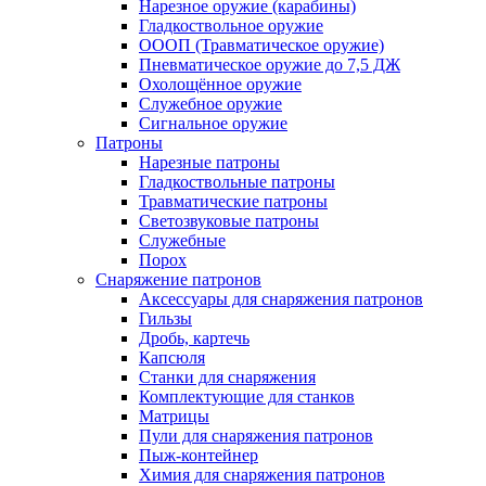
Нарезное оружие (карабины)
Гладкоствольное оружие
ОООП (Травматическое оружие)
Пневматическое оружие до 7,5 ДЖ
Охолощённое оружие
Служебное оружие
Сигнальное оружие
Патроны
Нарезные патроны
Гладкоствольные патроны
Травматические патроны
Светозвуковые патроны
Служебные
Порох
Снаряжение патронов
Аксессуары для снаряжения патронов
Гильзы
Дробь, картечь
Капсюля
Станки для снаряжения
Комплектующие для станков
Матрицы
Пули для снаряжения патронов
Пыж-контейнер
Химия для снаряжения патронов