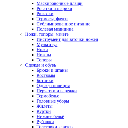
Маскировочные плащи
Рогатки и шарики
Рюкзаки
Термосы, фляги
Сублимированное питание
Полевая медицина
Ножи, топоры, мачете
Инструмент для заточки ножей
Мультитул
Ножи
Ножны
Топоры
Одежда и обувь
Брюки и штаны
Костюмы
Ботинки
Одежда полиция
Перчатки и варежки
Термобелье
Головные уборы
Жилеты
Куртки
Нижнее бельё
Рубашки
Толстовки, свитера