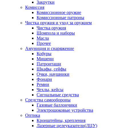
Закрутки
Комиссия
Комиссионное оружие
Комиссионные патроны
Чистка оружия и уход за оружием
Чистка оружия
Шомпола и наборы
Масла
Прочее
Амуниция и снаряжение
Кобуры
Мишени
Патронташи
Шкафы, сейфы
Очки, наушники
Фонари
Ремни
Чехлы, кейсы
Сигнальные средства
Средства самообороны
Газовые баллончики
Электрошоковые устройства
Оптика
Кронштейны, крепления
Лазерные целеуказатели(ЛЦУ)