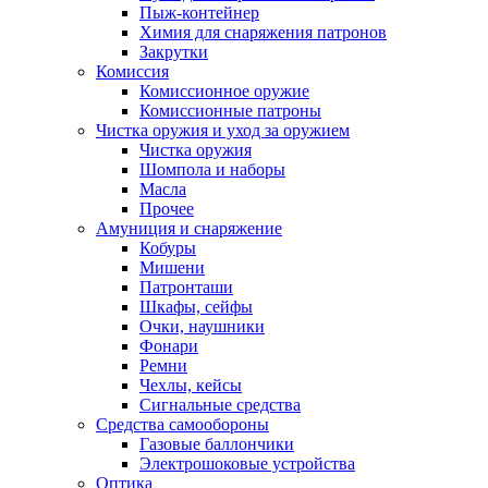
Пыж-контейнер
Химия для снаряжения патронов
Закрутки
Комиссия
Комиссионное оружие
Комиссионные патроны
Чистка оружия и уход за оружием
Чистка оружия
Шомпола и наборы
Масла
Прочее
Амуниция и снаряжение
Кобуры
Мишени
Патронташи
Шкафы, сейфы
Очки, наушники
Фонари
Ремни
Чехлы, кейсы
Сигнальные средства
Средства самообороны
Газовые баллончики
Электрошоковые устройства
Оптика