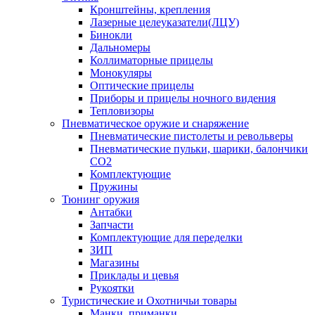
Кронштейны, крепления
Лазерные целеуказатели(ЛЦУ)
Бинокли
Дальномеры
Коллиматорные прицелы
Монокуляры
Оптические прицелы
Приборы и прицелы ночного видения
Тепловизоры
Пневматическое оружие и снаряжение
Пневматические пистолеты и револьверы
Пневматические пульки, шарики, балончики
CO2
Комплектующие
Пружины
Тюнинг оружия
Антабки
Запчасти
Комплектующие для переделки
ЗИП
Магазины
Приклады и цевья
Рукоятки
Туристические и Охотничьи товары
Манки, приманки