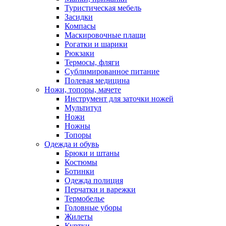
Туристическая мебель
Засидки
Компасы
Маскировочные плащи
Рогатки и шарики
Рюкзаки
Термосы, фляги
Сублимированное питание
Полевая медицина
Ножи, топоры, мачете
Инструмент для заточки ножей
Мультитул
Ножи
Ножны
Топоры
Одежда и обувь
Брюки и штаны
Костюмы
Ботинки
Одежда полиция
Перчатки и варежки
Термобелье
Головные уборы
Жилеты
Куртки