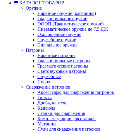
КАТАЛОГ ТОВАРОВ
Оружие
Нарезное оружие (карабины)
Гладкоствольное оружие
ОООП (Травматическое оружие)
Пневматическое оружие до 7,5 ДЖ
Охолощённое оружие
Служебное оружие
Сигнальное оружие
Патроны
Нарезные патроны
Гладкоствольные патроны
Травматические патроны
Светозвуковые патроны
Служебные
Порох
Снаряжение патронов
Аксессуары для снаряжения патронов
Гильзы
Дробь, картечь
Капсюля
Станки для снаряжения
Комплектующие для станков
Матрицы
Пули для снаряжения патронов