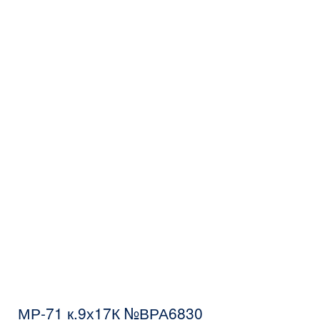
МР-71 к.9х17К №ВРА6830