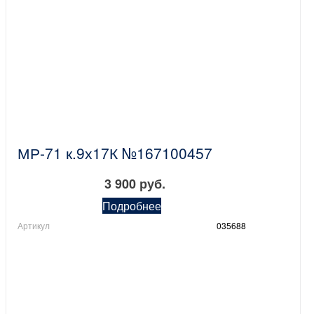
МР-71 к.9х17К №167100457
3 900 руб.
Подробнее
Артикул
035688