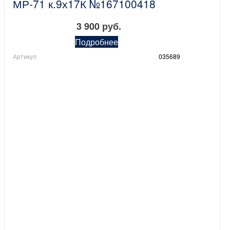
МР-71 к.9х17К №167100418
3 900 руб.
Подробнее
Артикул
035689