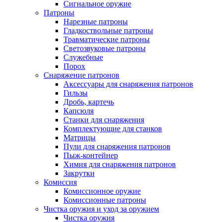
Сигнальное оружие
Патроны
Нарезные патроны
Гладкоствольные патроны
Травматические патроны
Светозвуковые патроны
Служебные
Порох
Снаряжение патронов
Аксессуары для снаряжения патронов
Гильзы
Дробь, картечь
Капсюля
Станки для снаряжения
Комплектующие для станков
Матрицы
Пули для снаряжения патронов
Пыж-контейнер
Химия для снаряжения патронов
Закрутки
Комиссия
Комиссионное оружие
Комиссионные патроны
Чистка оружия и уход за оружием
Чистка оружия