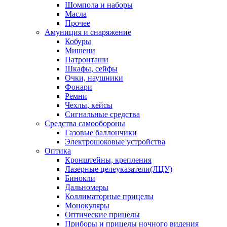
Шомпола и наборы
Масла
Прочее
Амуниция и снаряжение
Кобуры
Мишени
Патронташи
Шкафы, сейфы
Очки, наушники
Фонари
Ремни
Чехлы, кейсы
Сигнальные средства
Средства самообороны
Газовые баллончики
Электрошоковые устройства
Оптика
Кронштейны, крепления
Лазерные целеуказатели(ЛЦУ)
Бинокли
Дальномеры
Коллиматорные прицелы
Монокуляры
Оптические прицелы
Приборы и прицелы ночного видения