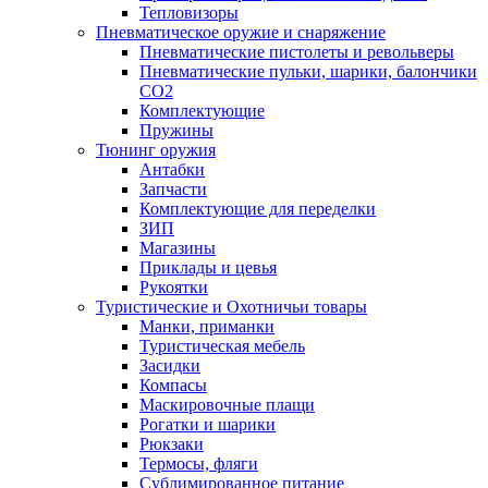
Тепловизоры
Пневматическое оружие и снаряжение
Пневматические пистолеты и револьверы
Пневматические пульки, шарики, балончики
CO2
Комплектующие
Пружины
Тюнинг оружия
Антабки
Запчасти
Комплектующие для переделки
ЗИП
Магазины
Приклады и цевья
Рукоятки
Туристические и Охотничьи товары
Манки, приманки
Туристическая мебель
Засидки
Компасы
Маскировочные плащи
Рогатки и шарики
Рюкзаки
Термосы, фляги
Сублимированное питание