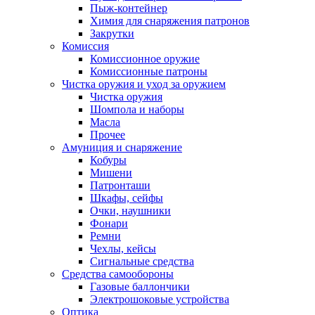
Пыж-контейнер
Химия для снаряжения патронов
Закрутки
Комиссия
Комиссионное оружие
Комиссионные патроны
Чистка оружия и уход за оружием
Чистка оружия
Шомпола и наборы
Масла
Прочее
Амуниция и снаряжение
Кобуры
Мишени
Патронташи
Шкафы, сейфы
Очки, наушники
Фонари
Ремни
Чехлы, кейсы
Сигнальные средства
Средства самообороны
Газовые баллончики
Электрошоковые устройства
Оптика