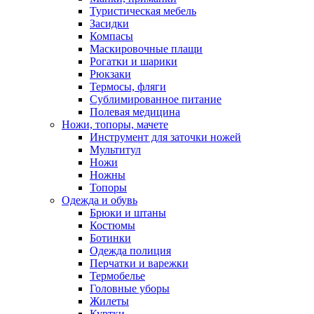
Туристическая мебель
Засидки
Компасы
Маскировочные плащи
Рогатки и шарики
Рюкзаки
Термосы, фляги
Сублимированное питание
Полевая медицина
Ножи, топоры, мачете
Инструмент для заточки ножей
Мультитул
Ножи
Ножны
Топоры
Одежда и обувь
Брюки и штаны
Костюмы
Ботинки
Одежда полиция
Перчатки и варежки
Термобелье
Головные уборы
Жилеты
Куртки