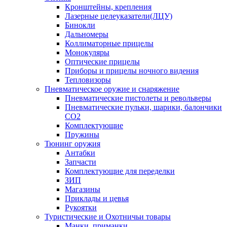
Кронштейны, крепления
Лазерные целеуказатели(ЛЦУ)
Бинокли
Дальномеры
Коллиматорные прицелы
Монокуляры
Оптические прицелы
Приборы и прицелы ночного видения
Тепловизоры
Пневматическое оружие и снаряжение
Пневматические пистолеты и револьверы
Пневматические пульки, шарики, балончики
CO2
Комплектующие
Пружины
Тюнинг оружия
Антабки
Запчасти
Комплектующие для переделки
ЗИП
Магазины
Приклады и цевья
Рукоятки
Туристические и Охотничьи товары
Манки, приманки