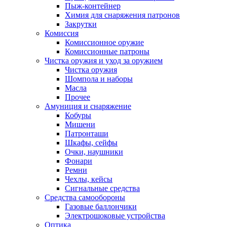
Пыж-контейнер
Химия для снаряжения патронов
Закрутки
Комиссия
Комиссионное оружие
Комиссионные патроны
Чистка оружия и уход за оружием
Чистка оружия
Шомпола и наборы
Масла
Прочее
Амуниция и снаряжение
Кобуры
Мишени
Патронташи
Шкафы, сейфы
Очки, наушники
Фонари
Ремни
Чехлы, кейсы
Сигнальные средства
Средства самообороны
Газовые баллончики
Электрошоковые устройства
Оптика