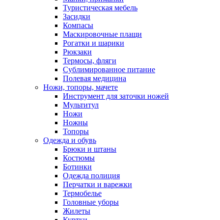
Туристическая мебель
Засидки
Компасы
Маскировочные плащи
Рогатки и шарики
Рюкзаки
Термосы, фляги
Сублимированное питание
Полевая медицина
Ножи, топоры, мачете
Инструмент для заточки ножей
Мультитул
Ножи
Ножны
Топоры
Одежда и обувь
Брюки и штаны
Костюмы
Ботинки
Одежда полиция
Перчатки и варежки
Термобелье
Головные уборы
Жилеты
Куртки