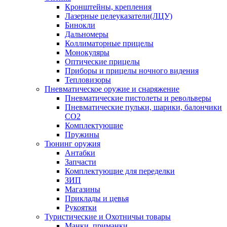
Кронштейны, крепления
Лазерные целеуказатели(ЛЦУ)
Бинокли
Дальномеры
Коллиматорные прицелы
Монокуляры
Оптические прицелы
Приборы и прицелы ночного видения
Тепловизоры
Пневматическое оружие и снаряжение
Пневматические пистолеты и револьверы
Пневматические пульки, шарики, балончики
CO2
Комплектующие
Пружины
Тюнинг оружия
Антабки
Запчасти
Комплектующие для переделки
ЗИП
Магазины
Приклады и цевья
Рукоятки
Туристические и Охотничьи товары
Манки, приманки