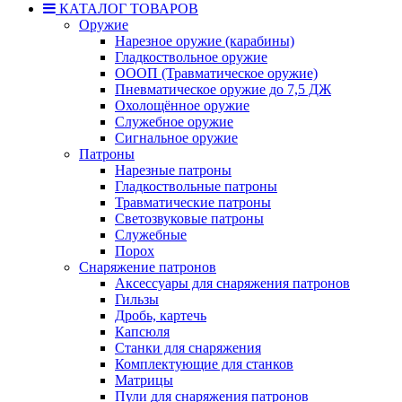
КАТАЛОГ ТОВАРОВ
Оружие
Нарезное оружие (карабины)
Гладкоствольное оружие
ОООП (Травматическое оружие)
Пневматическое оружие до 7,5 ДЖ
Охолощённое оружие
Служебное оружие
Сигнальное оружие
Патроны
Нарезные патроны
Гладкоствольные патроны
Травматические патроны
Светозвуковые патроны
Служебные
Порох
Снаряжение патронов
Аксессуары для снаряжения патронов
Гильзы
Дробь, картечь
Капсюля
Станки для снаряжения
Комплектующие для станков
Матрицы
Пули для снаряжения патронов