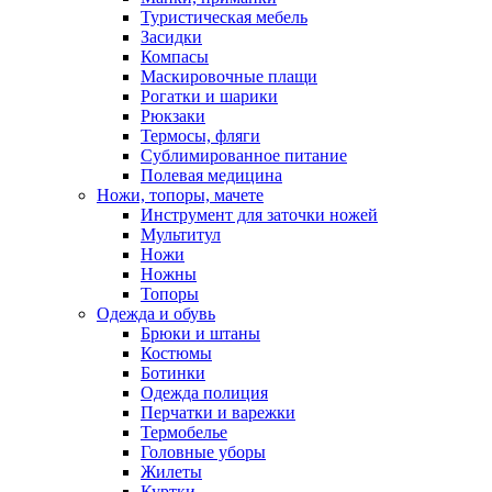
Туристическая мебель
Засидки
Компасы
Маскировочные плащи
Рогатки и шарики
Рюкзаки
Термосы, фляги
Сублимированное питание
Полевая медицина
Ножи, топоры, мачете
Инструмент для заточки ножей
Мультитул
Ножи
Ножны
Топоры
Одежда и обувь
Брюки и штаны
Костюмы
Ботинки
Одежда полиция
Перчатки и варежки
Термобелье
Головные уборы
Жилеты
Куртки