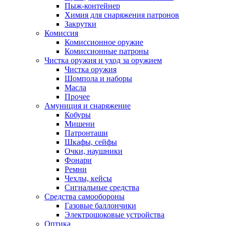
Пыж-контейнер
Химия для снаряжения патронов
Закрутки
Комиссия
Комиссионное оружие
Комиссионные патроны
Чистка оружия и уход за оружием
Чистка оружия
Шомпола и наборы
Масла
Прочее
Амуниция и снаряжение
Кобуры
Мишени
Патронташи
Шкафы, сейфы
Очки, наушники
Фонари
Ремни
Чехлы, кейсы
Сигнальные средства
Средства самообороны
Газовые баллончики
Электрошоковые устройства
Оптика