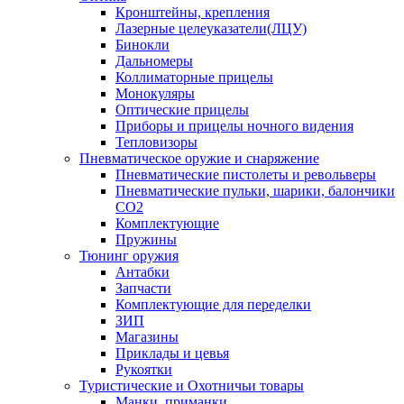
Кронштейны, крепления
Лазерные целеуказатели(ЛЦУ)
Бинокли
Дальномеры
Коллиматорные прицелы
Монокуляры
Оптические прицелы
Приборы и прицелы ночного видения
Тепловизоры
Пневматическое оружие и снаряжение
Пневматические пистолеты и револьверы
Пневматические пульки, шарики, балончики
CO2
Комплектующие
Пружины
Тюнинг оружия
Антабки
Запчасти
Комплектующие для переделки
ЗИП
Магазины
Приклады и цевья
Рукоятки
Туристические и Охотничьи товары
Манки, приманки