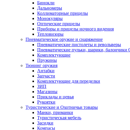
Бинокли
Дальномеры
Коллиматорные прицелы
Монокуляры
Оптические прицелы
Приборы и прицелы ночного видения
Тепловизоры
Пневматическое оружие и снаряжение
Пневматические пистолеты и револьверы
Пневматические пульки, шарики, балончики
Комплектующие
Пружины
Тюнинг оружия
Антабки
Запчасти
Комплектующие для переделки
ЗИП
Магазины
Приклады и цевья
Рукоятки
Туристические и Охотничьи товары
Манки, приманки
Туристическая мебель
Засидки
Компасы