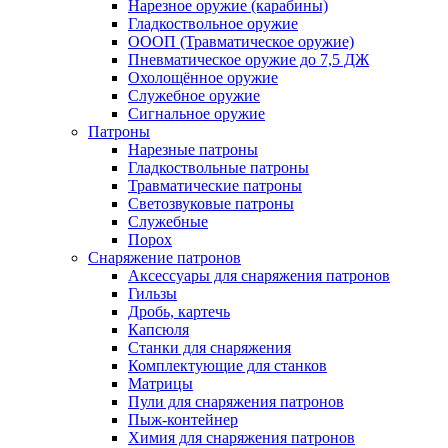
Нарезное оружие (карабины)
Гладкоствольное оружие
ОООП (Травматическое оружие)
Пневматическое оружие до 7,5 ДЖ
Охолощённое оружие
Служебное оружие
Сигнальное оружие
Патроны
Нарезные патроны
Гладкоствольные патроны
Травматические патроны
Светозвуковые патроны
Служебные
Порох
Снаряжение патронов
Аксессуары для снаряжения патронов
Гильзы
Дробь, картечь
Капсюля
Станки для снаряжения
Комплектующие для станков
Матрицы
Пули для снаряжения патронов
Пыж-контейнер
Химия для снаряжения патронов