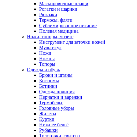
Маскировочные плащи
Рогатки и шарики
Рюкзаки
Термосы, фляги
Сублимированное питание
Полевая медицина
Ножи, топоры, мачете
Инструмент для заточки ножей
Мультитул
Ножи
Ножны
Топоры
Одежда и обувь
Брюки и штаны
Костюмы
Ботинки
Одежда полиция
Перчатки и варежки
Термобелье
Головные уборы
Жилеты
Куртки
Нижнее бельё
Рубашки
Толстовки, свитера