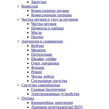
Закрутки
Комиссия
Комиссионное оружие
Комиссионные патроны
Чистка оружия и уход за оружием
Чистка оружия
Шомпола и наборы
Масла
Прочее
Амуниция и снаряжение
Кобуры
Мишени
Патронташи
Шкафы, сейфы
Очки, наушники
Фонари
Ремни
Чехлы, кейсы
Сигнальные средства
Средства самообороны
Газовые баллончики
Электрошоковые устройства
Оптика
Кронштейны, крепления
Лазерные целеуказатели(ЛЦУ)