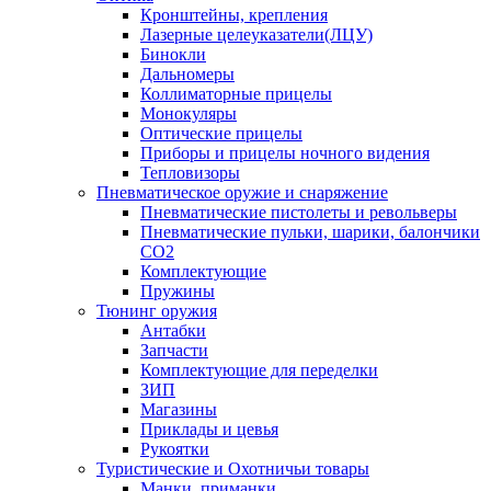
Кронштейны, крепления
Лазерные целеуказатели(ЛЦУ)
Бинокли
Дальномеры
Коллиматорные прицелы
Монокуляры
Оптические прицелы
Приборы и прицелы ночного видения
Тепловизоры
Пневматическое оружие и снаряжение
Пневматические пистолеты и револьверы
Пневматические пульки, шарики, балончики
CO2
Комплектующие
Пружины
Тюнинг оружия
Антабки
Запчасти
Комплектующие для переделки
ЗИП
Магазины
Приклады и цевья
Рукоятки
Туристические и Охотничьи товары
Манки, приманки