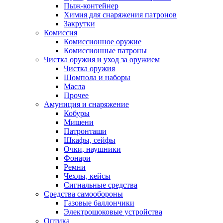
Пыж-контейнер
Химия для снаряжения патронов
Закрутки
Комиссия
Комиссионное оружие
Комиссионные патроны
Чистка оружия и уход за оружием
Чистка оружия
Шомпола и наборы
Масла
Прочее
Амуниция и снаряжение
Кобуры
Мишени
Патронташи
Шкафы, сейфы
Очки, наушники
Фонари
Ремни
Чехлы, кейсы
Сигнальные средства
Средства самообороны
Газовые баллончики
Электрошоковые устройства
Оптика