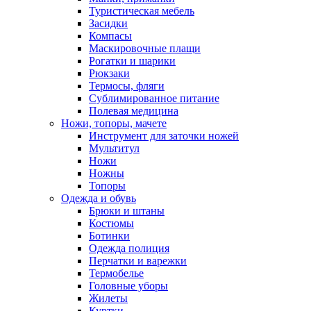
Туристическая мебель
Засидки
Компасы
Маскировочные плащи
Рогатки и шарики
Рюкзаки
Термосы, фляги
Сублимированное питание
Полевая медицина
Ножи, топоры, мачете
Инструмент для заточки ножей
Мультитул
Ножи
Ножны
Топоры
Одежда и обувь
Брюки и штаны
Костюмы
Ботинки
Одежда полиция
Перчатки и варежки
Термобелье
Головные уборы
Жилеты
Куртки